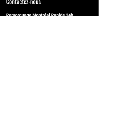
Contactez-nous
Remorquage Montréal Rapide 24h
Division Remorquage Top Speed
10444 rue Tanguay
Montréal, QC H3L 3G7
7777 rue D
écarie
Montr
é
al, QC, H4P 2H2
514-591-5452
info@remorquagemontreal24h.ca
Heures d'ouverture
24h/24, 7j/7