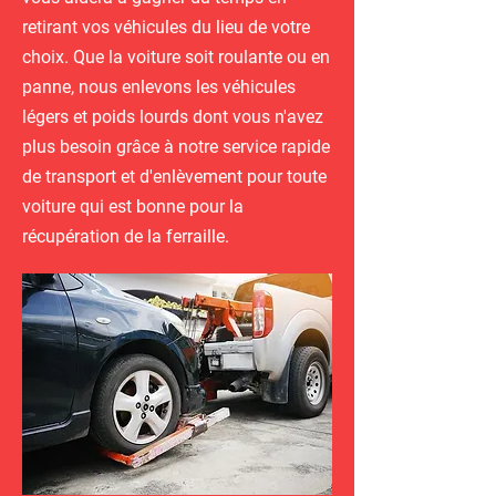
retirant vos véhicules du lieu de votre
choix. Que la voiture soit roulante ou en
panne, nous enlevons les véhicules
légers et poids lourds dont vous n'avez
plus besoin grâce à notre service rapide
de transport et d'enlèvement pour toute
voiture qui est bonne pour la
récupération de la ferraille.